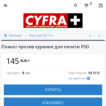
0
Магазин
Игры для ПК (17)
Плакат против курения для печати PSD
145
RUB
Продано
0
Партнерам
12
RUB
шт.
как заработать
КУПИТЬ
В КОРЗИНУ